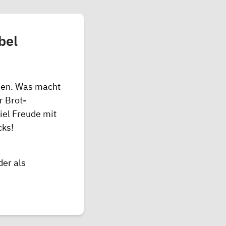
bel
den. Was macht
 Brot-
el Freude mit
cks!
der als