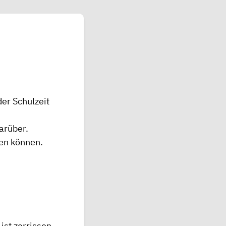
der Schulzeit
arüber.
en können.
ist zerrissen