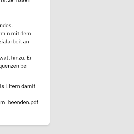
indes.
ermin mit dem
ialarbeit an
alt hinzu. Er
quenzen bei
ls Eltern damit
sam_beenden.pdf