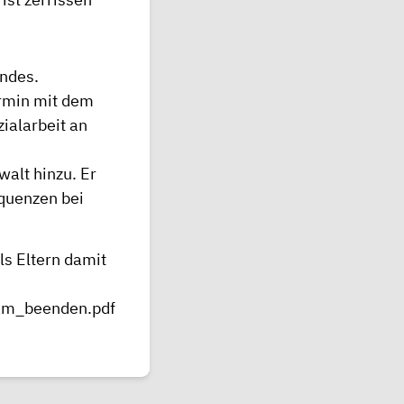
indes.
ermin mit dem
ialarbeit an
alt hinzu. Er
quenzen bei
ls Eltern damit
sam_beenden.pdf