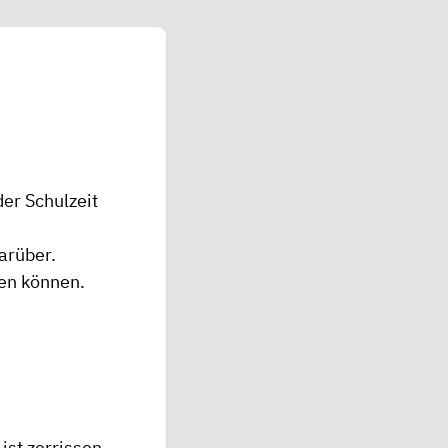
der Schulzeit
arüber.
en können.
ist zerrissen