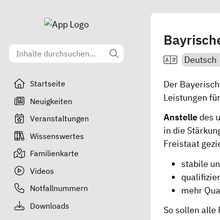
Bayrisch
Der Bayerisch
Startseite
Leistungen fü
Neuigkeiten
Anstelle
des u
Veranstaltungen
in die Stärkun
Wissenswertes
Freistaat gezi
Familienkarte
stabile u
Videos
qualifizie
Notfallnummern
mehr Qual
Downloads
So sollen all