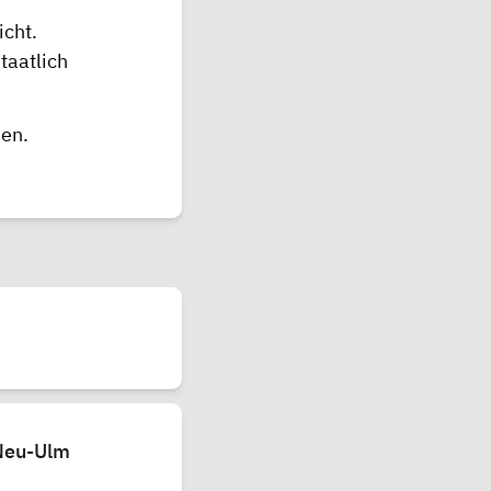
cht.
taatlich
men.
 Neu-Ulm