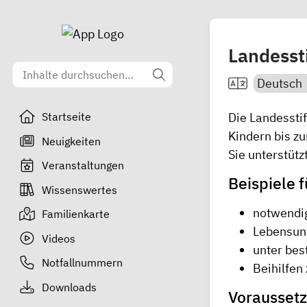
Landesst
Die Landesstif
Startseite
Kindern bis z
Neuigkeiten
Sie unterstütz
Veranstaltungen
Beispiele f
Wissenswertes
notwendig
Familienkarte
Lebensunt
Videos
unter be
Notfallnummern
Beihilfen
Downloads
Voraussetz