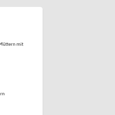
 Müttern mit
ern