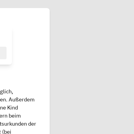
glich,
ssen. Außerdem
ne Kind
tern beim
rtsurkunden der
 (bei