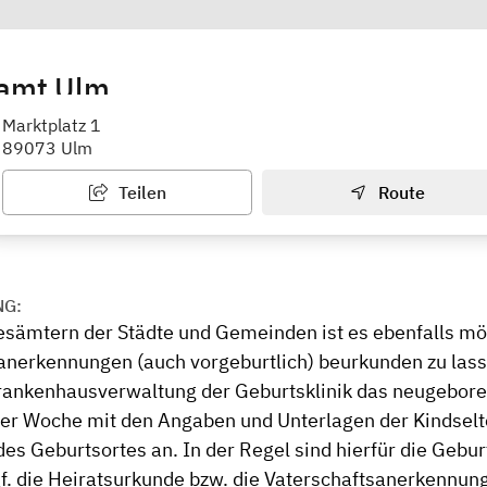
amt Ulm
Marktplatz 1
89073 Ulm
Teilen
Route
NG:
esämtern der Städte und Gemeinden ist es ebenfalls mö
anerkennungen (auch vorgeburtlich) beurkunden zu la
rankenhausverwaltung der Geburtsklinik das neugebore
ner Woche mit den Angaben und Unterlagen der Kindsel
es Geburtsortes an. In der Regel sind hierfür die Gebu
gf. die Heiratsurkunde bzw. die Vaterschaftsanerkennung