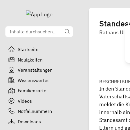
Standes
Rathaus Ulm
Startseite
Neuigkeiten
Veranstaltungen
Wissenswertes
BESCHREIBU
In den Stand
Familienkarte
Vaterschafts
Videos
meldet die K
Notfallnummern
innerhalb ei
Standesamt d
Downloads
Eltern und g