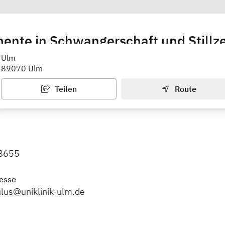
nte in Schwangerschaft und Stillze
Paulus Klinik für Frauenheilkunde und Geburtshilfe der
Ulm
89070 Ulm
Teilen
Route
8655
esse
lus@uniklinik-ulm.de