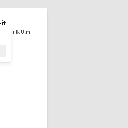
it
 Uniklinik Ulm