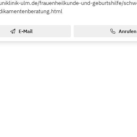
uniklinik-ulm.de/frauenheilkunde-und-geburtshilfe/sch
dikamentenberatung.html
E-Mail
Anrufen