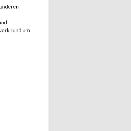
 anderen
und
werk rund um