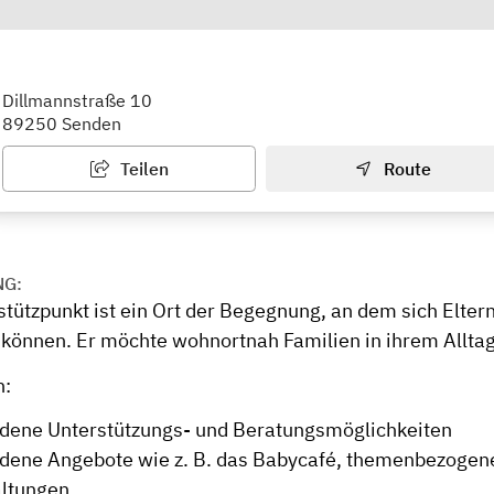
nstützpunkt Senden
Dillmannstraße 10
89250 Senden
Teilen
Route
NG:
stützpunkt ist ein Ort der Begegnung, an dem sich Elter
können. Er möchte wohnortnah Familien in ihrem Alltag
n:
dene Unterstützungs- und Beratungsmöglichkeiten
dene Angebote wie z. B. das Babycafé, themenbezogen
ltungen.