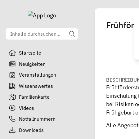
Frühförd
Startseite
Neuigkeiten
Veranstaltungen
BESCHREIBU
Wissenswertes
Frühförderste
Einschulung 
Familienkarte
bei Risiken 
Videos
Frühgeburt o
Notfallnummern
Alle Angebote
Downloads