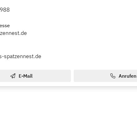
2988
esse
tzennest.de
fs-spatzennest.de
E-Mail
Anrufen