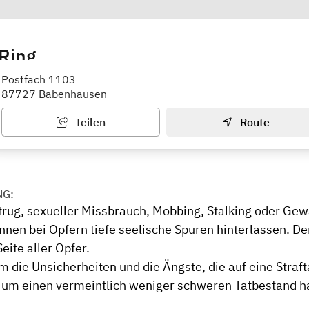
Ring
minalitätsopfer
Postfach 1103
87727 Babenhausen
Teilen
Route
NG:
trug, sexueller Missbrauch, Mobbing, Stalking oder Gew
önnen bei Opfern tiefe seelische Spuren hinterlassen. 
Seite aller Opfer.
 die Unsicherheiten und die Ängste, die auf eine Straft
 um einen vermeintlich weniger schweren Tatbestand h