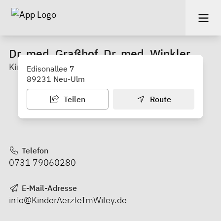
Dr. med. Graßhof, Dr. med. Winkler
Kinderärzte im Wiley
Edisonallee 7
89231 Neu-Ulm
Teilen
Route
Telefon
0731 79060280
E-Mail-Adresse
info@KinderAerzteImWiley.de