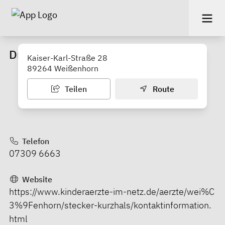
Dr. med. Stecker, Dr. med. Kurzhals
Kaiser-Karl-Straße 28
89264 Weißenhorn
Teilen
Route
Telefon
07309 6663
Website
https://www.kinderaerzte-im-netz.de/aerzte/wei%C
3%9Fenhorn/stecker-kurzhals/kontaktinformation.
html