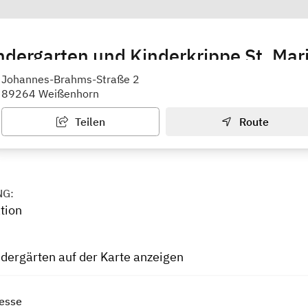
ndergarten und Kinderkrippe St. Mar
der
Johannes-Brahms-Straße 2
89264 Weißenhorn
Teilen
Route
NG:
tion
ndergärten auf der Karte anzeigen
esse