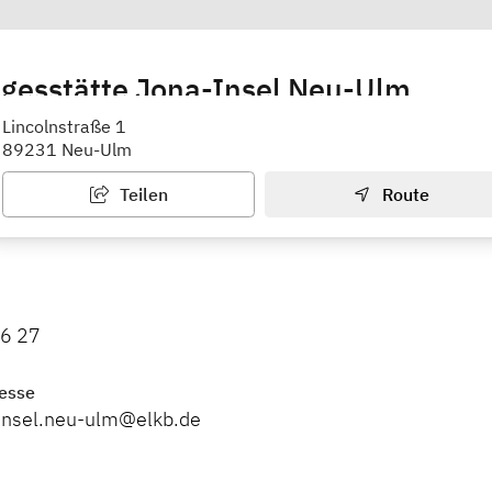
agesstätte Jona-Insel Neu-Ulm
Lincolnstraße 1
89231 Neu-Ulm
Teilen
Route
46 27
esse
nainsel.neu-ulm@elkb.de