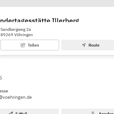
indertagesstätte Illerberg
Sandbergweg 2a
89269 Vöhringen
Teilen
Route
5
esse
rg@voehringen.de
E-Mail
Anrufen