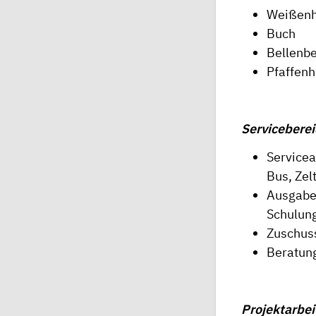
Weißenh
Buch
Bellenb
Pfaffenh
Servicebere
Servicea
Bus, Zel
Ausgabe 
Schulun
Zuschus
Beratung
Projektarbei