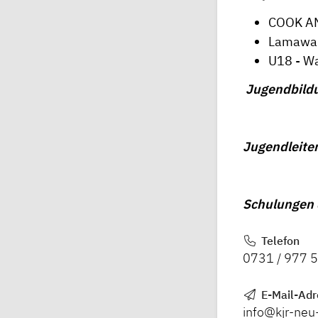
COOK AND
Lamawa
U18 - W
Jugendbil
Jugendleiter
Schulungen 
Telefon
0731 / 977 
E-Mail-Adr
info@kjr-neu