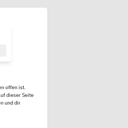
n offen ist.
f dieser Seite
n und dir