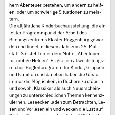
hern Aben­teuer be­ste­hen, um an­dern zu hel­f­
en, oder um sc­hwier­ige Si­tuati­o­nen zu me­is­
tern.
Die al­lj­ährl­ic­he Kin­derb­uc­haus­stel­l­ung, die ein
fe­ster Pr­ogrammpunkt der Arbe­it des
Bildungszentrums Kloster Roggenburg ge­w­or­
d­en und findet in di­esem Jahr zum 25. Mal
statt. Sie steht unter dem Motto „Aben­teuer
für mut­ige Hel­den". Es gibt ein ab­wechs­l­ungs­
re­ic­hes Begl­e­itpr­ogramm für Kin­der, Gruppen
und Fa­m­il­i­en und daneben haben die Gäste
im­m­er die Mögl­ic­hke­it, in Büc­hern zu stöb­ern
und so­w­o­hl Kl­a­s­siker als auch Neuer­sc­he­i­n­
ungen zu unt­er­schie­dl­ic­hen Themen ken­n­enz­
u­l­ern­en. Le­seec­k­en la­d­en zum Betr­ac­hten, Le­
sen und Vorl­e­sen ein und wec­k­en die Lust auf