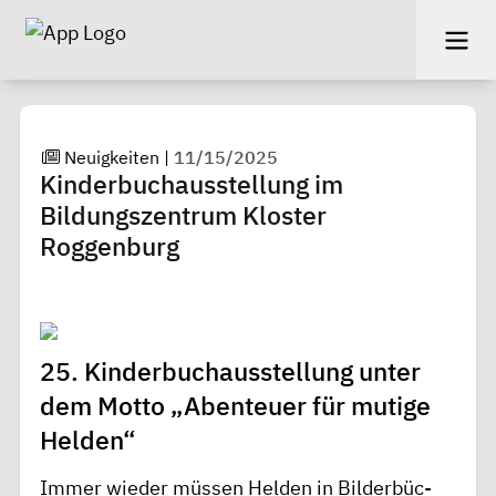
Neuigkeiten
|
11/15/2025
Kinderbuchausstellung im
Bildungszentrum Kloster
Roggenburg
25. Kin­derb­uc­haus­stel­l­ung unter
dem Motto „Aben­teuer für mut­ige
Hel­den“
Im­m­er wie­der müssen Hel­den in Bil­derb­üc­