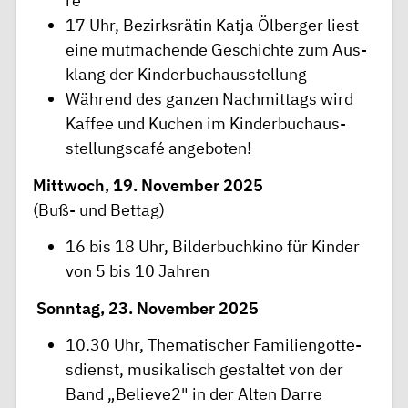
re
17 Uhr, Bez­irksr­ä­tin Katja Ölb­erg­er liest
eine mut­mac­hen­de Ge­schic­hte zum Aus­
kl­ang der Kin­derb­uc­haus­stel­l­ung
Wäh­r­end des gan­z­en Nac­hmit­tags wird
Ka­f­f­ee und Kuc­hen im Kin­derb­uc­haus­
stel­l­ungsca­fé angeboten!
Mit­t­w­och, 19. Nove­mb­er 2025
(Buß- und Be­t­tag)
16 bis 18 Uhr, Bil­derb­uc­hki­no für Kin­der
von 5 bis 10 Jah­r­en
Son­n­tag, 23. Nove­mb­er 2025
10.30 Uhr, The­mati­sc­her Fa­m­il­i­eng­otte­
sdi­en­st, musikal­isch ge­st­al­tet von der
Band „Bel­i­eve2" in der Al­ten Dar­re