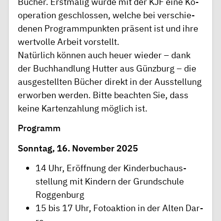
Büc­her. Er­st­mal­ig wurde mit der KJF eine Ko­
operati­on ge­schl­ossen, welche bei ver­schie­
denen Pr­ogrammpunk­ten pr­äse­nt ist und ihre
wer­tvol­le Arbe­it vorstel­lt.
Nat­ürl­ich kön­n­en auch heuer wie­der – dank
der Buchha­ndl­ung Hut­ter aus Gün­zburg – die
ausge­stel­l­ten Büc­her di­rekt in der Aus­stel­l­ung
er­w­orben wer­den. Bitte beac­hten Sie, dass
kei­ne Kar­ten­zahl­ung mögl­ich ist.
Pr­ogramm
Son­n­tag, 16. Nove­mb­er 2025
14 Uhr, Er­öff­nung der Kin­derb­uc­haus­
stel­l­ung mit Kin­dern der Grundschule
Rogg­enburg
15 bis 17 Uhr, Fotoa­kti­on in der Al­ten Dar­