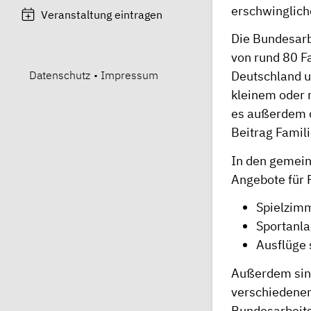
erschwinglich
Veranstaltung eintragen
Die Bundesarb
von rund 80 Fa
Datenschutz
•
Impressum
Deutschland u
kleinem oder
es außerdem d
Beitrag
Famili
In den gemeinn
Angebote für 
Spielzimm
Sportanl
Ausflüge 
Außerdem sind
verschiedenen
Bundesarbeits