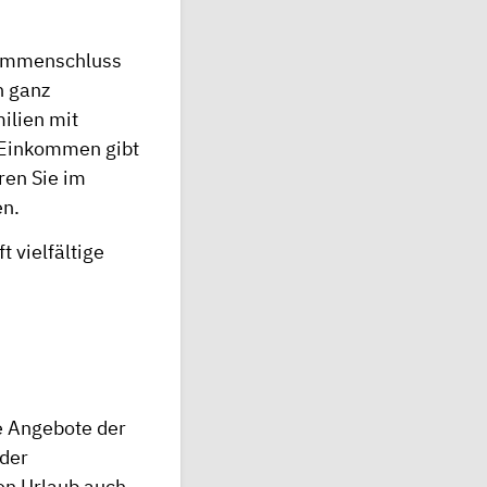
usammenschluss
n ganz
ilien mit
 Einkommen gibt
ren Sie im
en
.
 vielfältige
ie Angebote der
der
en Urlaub auch