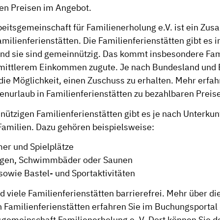
en Preisen im Angebot.
eitsgemeinschaft für Familienerholung e.V. ist ein Z
milienferienstätten. Die Familienferienstätten gibt es i
nd sie sind gemeinnützig. Das kommt insbesondere Fam
 mittlerem Einkommen zugute. Je nach Bundesland und
ie Möglichkeit, einen Zuschuss zu erhalten. Mehr erfah
enurlaub in Familienferienstätten zu bezahlbaren Preis
ützigen Familienferienstätten gibt es je nach Unterkunft
Familien. Dazu gehören beispielsweise:
er und Spielplätze
agen, Schwimmbäder oder Saunen
sowie Bastel- und Sportaktivitäten
 viele Familienferienstätten barrierefrei. Mehr über d
 Familienferienstätten erfahren Sie im
Buchungsportal 
gemeinschaft Familienerholung e. V.
Dort können Sie d