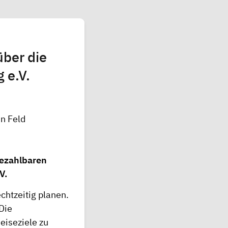
über die
 e.V.
bezahlbaren
V.
chtzeitig planen.
Die
eiseziele zu