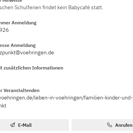
e Hinweise
schen Schulferien findet kein Babycafé statt.
mmer Anmeldung
926
resse Anmeldung
tzpunkt@voehringen.de
t zusätzlichen Informationen
r Veranstaltenden
voehringen.de/leben-in-voehringen/familien-kinder-und
nkt
E-Mail
Anrufen