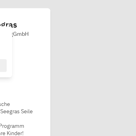
egras
nburg gGmbH
sche
 Seegras Seile
s Programm
hre Kinder!