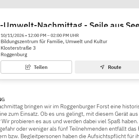
n-Umwelt-Nachmittag - Seile aus Se
rum für Familie, Umwelt und Kultur am Kloster Rogge
10/11/2026
•
12:00 PM
–
02:00 PM
UHR
Bildungszentrum für Familie, Umwelt und Kultur
Klosterstraße 3
Roggenburg
Teilen
Route
NG
chmittag bringen wir im Roggenburger Forst eine histori
ne zum Einsatz. Ob es uns gelingt, mit diesem Gerät aus
 Wir probieren es aus und werden dabei viel Spaß haben.
gefahr oder weniger als fünf Teilnehmenden entfällt da
tern bzw. Begleitpersonen haben die Aufsichtspflicht für i