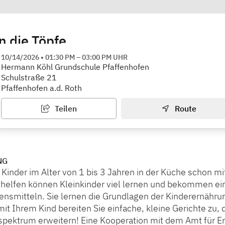
n die Töpfe
zpunkt ASB
10/14/2026
•
01:30 PM
–
03:00 PM
UHR
Hermann Köhl Grundschule Pfaffenhofen
Schulstraße 21
Pfaffenhofen a.d. Roth
Teilen
Route
NG
inder im Alter von 1 bis 3 Jahren in der Küche schon mit
thelfen können Kleinkinder viel lernen und bekommen e
ensmitteln. Sie lernen die Grundlagen der Kinderernähru
 Ihrem Kind bereiten Sie einfache, kleine Gerichte zu, d
ektrum erweitern! Eine Kooperation mit dem Amt für E