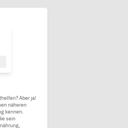
helfen? Aber ja!
inen näheren
ng kennen.
ie sein
rnährung,