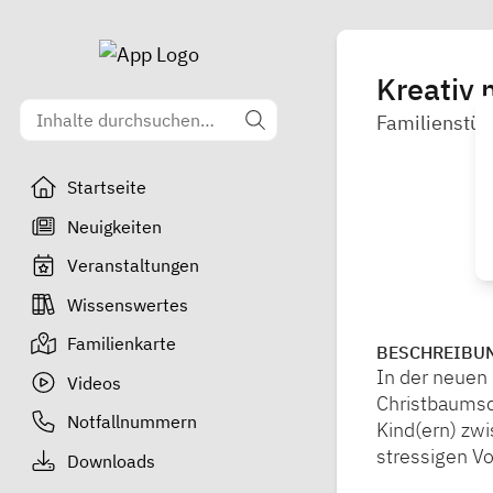
Kreativ 
Familienstüt
Startseite
Neuigkeiten
Veranstaltungen
Wissenswertes
Familienkarte
BESCHREIBU
In der neuen 
Videos
Christbaumsc
Notfallnummern
Kind(ern) zw
stressigen V
Downloads