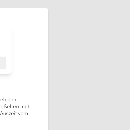
nkelnden
roßeltern mit
 Auszeit vom