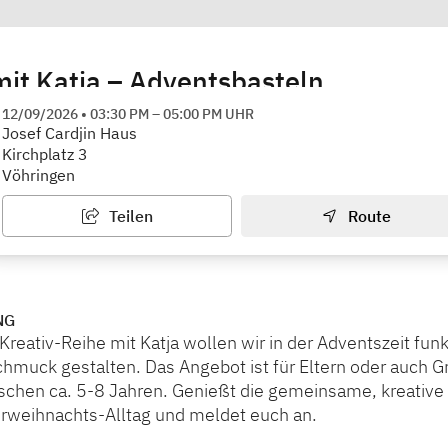
mit Katja – Adventsbasteln
zpunkt Vöhringen/Bellenberg
12/09/2026
•
03:30 PM
–
05:00 PM
UHR
Josef Cardjin Haus
Kirchplatz 3
Vöhringen
Teilen
Route
NG
Kreativ-Reihe mit Katja wollen wir in der Adventszeit fu
hmuck gestalten. Das Angebot ist für Eltern oder auch G
ischen ca. 5-8 Jahren. Genießt die gemeinsame, kreative
orweihnachts-Alltag und meldet euch an.