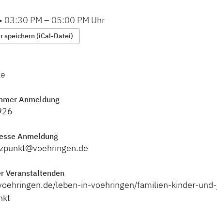
•
03:30 PM
–
05:00 PM
Uhr
 speichern (iCal-Datei)
ke
mmer Anmeldung
926
resse Anmeldung
tzpunkt@voehringen.de
r Veranstaltenden
voehringen.de/leben-in-voehringen/familien-kinder-und
nkt