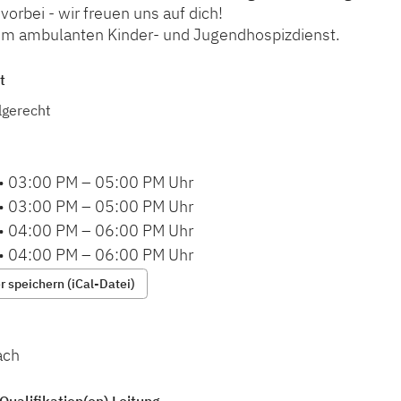
rbei - wir freuen uns auf dich!
m ambulanten Kinder- und Jugendhospizdienst.
t
lgerecht
•
03:00 PM
–
05:00 PM
Uhr
•
03:00 PM
–
05:00 PM
Uhr
•
04:00 PM
–
06:00 PM
Uhr
•
04:00 PM
–
06:00 PM
Uhr
 speichern (iCal-Datei)
ach
Qualifikation(en) Leitung