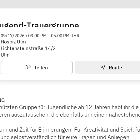
Jugend-Trauergruppe
inder- und Jugendhospizdienst Hospiz Ulm e.V.
09/17/2026
•
03:00 PM
–
05:00 PM
UHR
Hospiz Ulm
Lichtensteinstraße 14/2
Ulm
Teilen
Route
NG
hützten Gruppe für Jugendliche ab 12 Jahren habt ihr die
eren auszutauschen, die ebenfalls um einen nahestehe
um und Zeit für Erinnerungen, Für Kreativität und Spiel,
und selbstverständlich für eure Fragen und Anliegen.