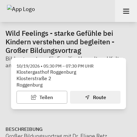
Wild Feelings - starke Gefühle bei
Kindern verstehen und begleiten -
Großer Bildungsvortrag
Bildungszentrum für Familie, Umwelt und Kultur
am Kloster Roggenburg gGmbH
10/19/2026
•
05:30 PM
–
07:30 PM
UHR
Klostergasthof Roggenburg
Klosterstraße 2
Roggenburg
Teilen
Route
BESCHREIBUNG
Großer Bildungsvortrag mit Dr. Eliane Retz