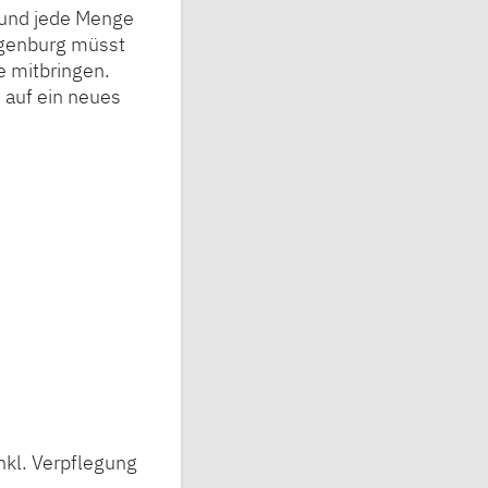
n und jede Menge
ggenburg müsst
e mitbringen.
h auf ein neues
kl. Verpflegung