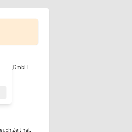
nburg gGmbH
euch Zeit hat.