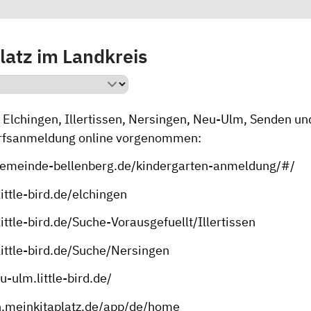
latz im Landkreis
, Elchingen, Illertissen, Nersingen, Neu-Ulm, Senden u
arfsanmeldung online vorgenommen:
gemeinde-bellenberg.de/kindergarten-anmeldung/#/
little-bird.de/elchingen
.little-bird.de/Suche-Vorausgefuellt/Illertissen
.little-bird.de/Suche/Nersingen
u-ulm.little-bird.de/
n.meinkitaplatz.de/app/de/home