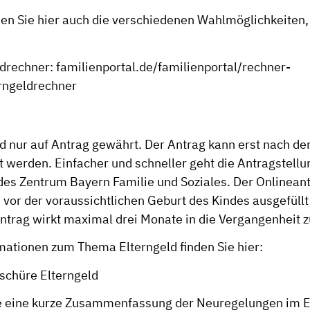
den Sie hier auch die verschiedenen Wahlmöglichkeiten, 
ldrechner:
familienportal.de/familienportal/rechner-
rngeldrechner
rd nur auf Antrag gewährt. Der Antrag kann erst nach de
lt werden. Einfacher und schneller geht die Antragstell
es Zentrum Bayern Familie und Soziales. Der Onlineant
vor der voraussichtlichen Geburt des Kindes ausgefüllt
ntrag wirkt maximal drei Monate in die Vergangenheit z
mationen zum Thema Elterngeld finden Sie hier:
schüre Elterngeld
ie eine kurze Zusammenfassung der Neuregelungen im El