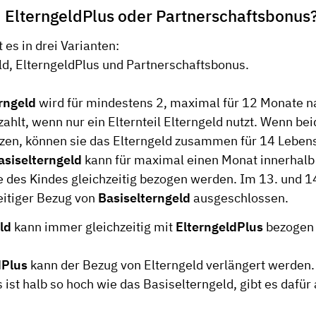
, ElterngeldPlus oder Partnerschaftsbonus
t es in drei Varianten:
ld, ElterngeldPlus und Partnerschaftsbonus.
rngeld
wird für mindestens 2, maximal für 12 Monate n
ahlt, wenn nur ein Elternteil Elterngeld nutzt. Wenn bei
tzen, können sie das Elterngeld zusammen für 14 Lebe
asiselterngeld
kann für maximal einen Monat innerhalb 
des Kindes gleichzeitig bezogen werden. Im 13. und 
zeitiger Bezug von
Basiselterngeld
ausgeschlossen.
ld
kann immer gleichzeitig mit
ElterngeldPlus
bezogen
dPlus
kann der Bezug von Elterngeld verlängert werden.
 ist halb so hoch wie das Basiselterngeld, gibt es dafür