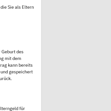
die Sie als Eltern
r Geburt des
ung mit dem
rag kann bereits
 und gespeichert
urück.
terngeld für