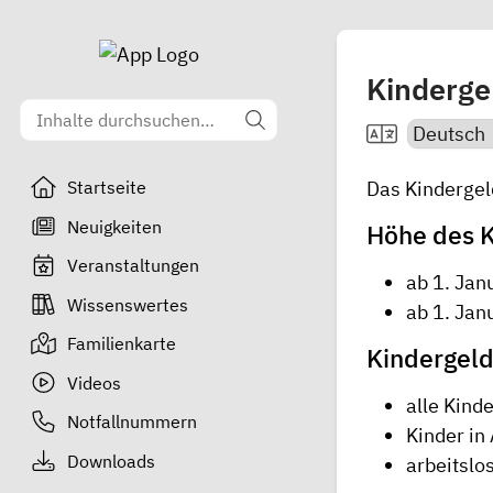
Kinderge
Das Kindergel
Startseite
Neuigkeiten
Höhe des K
Veranstaltungen
ab 1. Jan
Wissenswertes
ab 1. Jan
Familienkarte
Kindergeld 
Videos
alle Kind
Notfallnummern
Kinder in
Downloads
arbeitslo