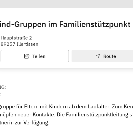
Kind-Gruppen im Familienstützpunkt
sen, Altenstadt, Buch, Oberroth, Unte
Hauptstraße 2
89257 Illertissen
Teilen
Route
NG:
:
gruppe für Eltern mit Kindern ab dem Laufalter. Zum Ke
nüpfen neuer Kontakte. Die Familienstützpunktleitung st
tnerin zur Verfügung.