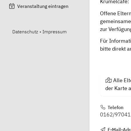
Krümelcafé
Veranstaltung eintragen
Offene Elter
gemeinsamen 
zu
Datenschutz
•
Impressum
Für Informat
bitte direkt 
Alle El
der Karte 
Telefon
0162/97041
E-Mail-Adr