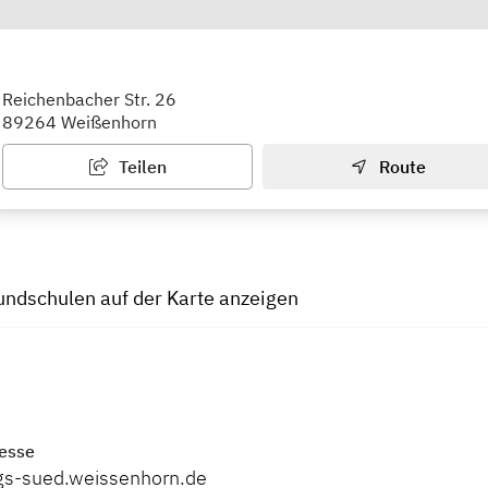
hule Weißenhorn-Süd
Reichenbacher Str. 26
89264 Weißenhorn
Teilen
Route
undschulen auf der Karte anzeigen
esse
gs-sued.weissenhorn.de