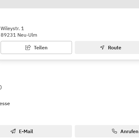
ule Neu-Ulm
Wileystr. 1
89231 Neu-Ulm
Teilen
Route
0
esse
E-Mail
Anrufen