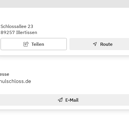
ulzentrum Vöhlinschloss
Schlossallee 23
89257 Illertissen
Teilen
Route
esse
hulschloss.de
E-Mail