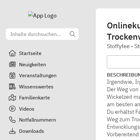
Onlineku
Trocken
Stoffyfee - 
Startseite
Neuigkeiten
BESCHREIBU
Veranstaltungen
Irgendwie, I
Wissenswertes
Der Weg von 
Wickelzeit m
Familienkarte
am besten a
Videos
Du erhältst F
Weg zum Troc
Notfallnummern
Entwicklungs
Downloads
Vorbereitend