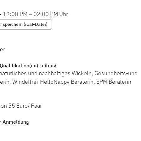
•
12:00 PM
–
02:00 PM
Uhr
 speichern (iCal-Datei)
er
Qualifikation(en) Leitung
 natürliches und nachhaltiges Wickeln, Gesundheits-und
erin, Windelfrei-HelloNappy Beraterin, EPM Beraterin
son 55 Euro/ Paar
r Anmeldung