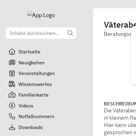
Väterabe
Beratungsste
Startseite
Neuigkeiten
Veranstaltungen
Wissenswertes
Familienkarte
BESCHREIBU
Videos
Die Väteraben
Notfallnummern
in kleinem R
Hier kann üb
Downloads
gesprochen we