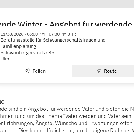
nde Winter - Angebot für werdende
lle für Schwangerschaftsfragen und Familienplanung
11/30/2026
•
06:00 PM
–
07:30 PM
UHR
Beratungsstelle für Schwangerschaftsfragen und
Familienplanung
Schwambergerstraße 35
Ulm
Teilen
Route
NG
de sind ein Angebot für werdende Väter und bieten die Mö
ahmen rund um das Thema "Vater werden und Vater sein"
er Erfahrungen, Ängste, Wünsche und Erwartungen offen u
rden. Dies kann hilfreich sein, um die eigene Rolle als V